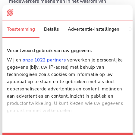
medewerkers meenemen in het waarom van
verandering. Zoals Gerrit Vixseboxse, directeur van
Skopos, het zegt: “Technologie is pas krachtig als de
organisatie er klaar voor is.”
Toestemming
Details
Advertentie-instellingen
Ov
Leiderschap betekent ook durven vertragen om
vooruit te komen. Tijd nemen om draagvlak te
Verantwoord gebruik van uw gegevens
creëren, processen te herontwerpen en te bouwen
Wij en
onze 1022 partners
verwerken je persoonlijke
aan een cultuur van continu verbeteren. ERP, CRM,
gegevens (bijv. uw IP-adres) met behulp van
MES en data-analyse zijn dan hulpmiddelen — geen
technologieën zoals cookies om informatie op uw
apparaat op te slaan en te gebruiken met als doel
stuur. De richting bepaal je zelf.
gepersonaliseerde advertenties en content, metingen
aan advertenties en content, inzicht in publiek en
Samen verbeteren in de
productontwikkeling. U kunt kiezen wie uw gegevens
gebruikt en met welke doelen.
praktijk
Als u het toestaat, willen we ook graag:
De grootste winst van digitale transformatie ontstaat
Informatie verzamelen over uw geografische